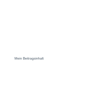
Mein Beitragsinhalt
© 2026 Sandra Moreno Mammel
Weserstr. 175, 12045 Berlin
info@regenerationmoveandsound.com
IMPRESSUM